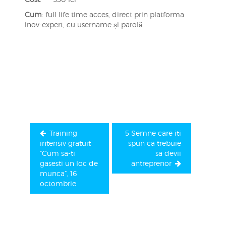
Cum
: full life time acces, direct prin platforma
inov-expert, cu username și parolă
Navigare
în
articole
Training
5 Semne care iti
intensiv gratuit
spun ca trebuie
”Cum sa-ti
sa devii
gasesti un loc de
antreprenor
munca”, 16
octombrie