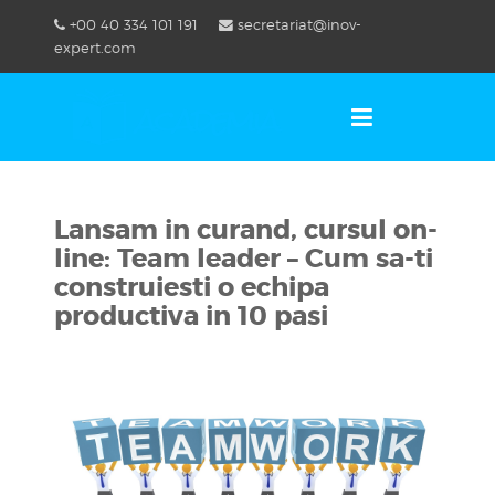
Skip
+00 40 334 101 191
secretariat@inov-
to
OSE
U
expert.com
content
Lansam in curand, cursul on-
line: Team leader – Cum sa-ti
construiesti o echipa
productiva in 10 pasi