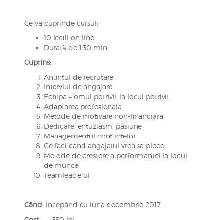
Ce va cuprinde cursul:
10 lecții on-line,
Durată de 1,30 min
Cuprins
:
Anuntul de recrutare
Interviul de angajare
Echipa – omul potrivit la locul potrivit
Adaptarea profesionala
Metode de motivare non-financiara
Dedicare, entuziasm, pasiune
Managementul conflictelor
Ce faci cand angajatul vrea sa plece
Metode de crestere a performantei la locul
de munca
Teamleaderul
Când
: începând cu luna decembrie 2017
Cost
: 350 lei