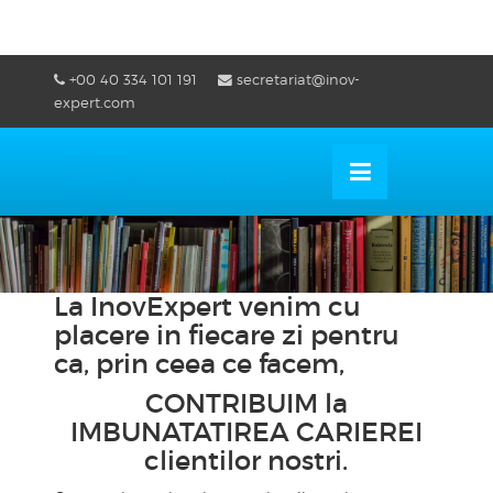
Skip
+00 40 334 101 191
secretariat@inov-
to
OSE
U
expert.com
content
La InovExpert venim cu
placere in fiecare zi pentru
ca, prin ceea ce facem,
CONTRIBUIM la
IMBUNATATIREA CARIEREI
clientilor nostri.