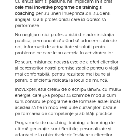
Cu entuziasm si pasiune, ne implicam in a crea
cele mai inovative programe de training si
coaching
pentru tineri întreprinzatori, studenti,
angajati si alti profesionisti care îsi doresc să
performeze.
Nu neglijam nici profesionistii din administrația
publica, permanent căutând să aducem subiecte
noi, informații de actualitate și soluții pentru
probleme pe care le au aceștia în activitatea lor.
Pe scurt, misiunea noastră este de a oferi clienților
și partenerilor noștri premise stabile pentru o viață
mai confortabilă, pentru rezultate mai bune și
pentru o eficiență ridicată la locul de muncă.
InovExpert este creată de o echipă tânără, cu multă
energie, care și-a propus să schimbe modul cum
sunt construite programele de formare, astfel încât
acestea să fie în mod real utile cursanților, bazate
pe formarea de competențe și abilități practice.
Programele de coaching, training, e-learning de
ultimă generație sunt flexibile, personalizate și
adaptabile la obiectivele de învățare a clienților