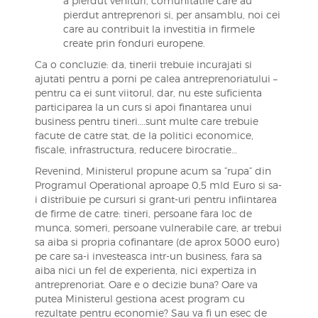
a pierdut venituri, comunitatile care au
pierdut antreprenori si, per ansamblu, noi cei
care au contribuit la investitia in firmele
create prin fonduri europene.
Ca o concluzie: da, tinerii trebuie incurajati si
ajutati pentru a porni pe calea antreprenoriatului –
pentru ca ei sunt viitorul, dar, nu este suficienta
participarea la un curs si apoi finantarea unui
business pentru tineri….sunt multe care trebuie
facute de catre stat, de la politici economice,
fiscale, infrastructura, reducere birocratie…
Revenind, Ministerul propune acum sa ”rupa” din
Programul Operational aproape 0,5 mld Euro si sa-
i distribuie pe cursuri si grant-uri pentru infiintarea
de firme de catre: tineri, persoane fara loc de
munca, someri, persoane vulnerabile care, ar trebui
sa aiba si propria cofinantare (de aprox 5000 euro)
pe care sa-i investeasca intr-un business, fara sa
aiba nici un fel de experienta, nici expertiza in
antreprenoriat. Oare e o decizie buna? Oare va
putea Ministerul gestiona acest program cu
rezultate pentru economie? Sau va fi un esec de