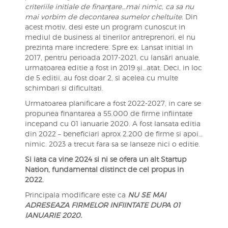
criteriile initiale de finanțare…mai nimic, ca sa nu
mai vorbim de decontarea sumelor cheltuite.
Din
acest motiv, desi este un program cunoscut in
mediul de business al tinerilor antreprenori, el nu
prezinta mare incredere. Spre ex: Lansat initial in
2017, pentru perioada 2017-2021, cu lansări anuale,
urmatoarea editie a fost in 2019 și…atat. Deci, in loc
de 5 editii, au fost doar 2, si acelea cu multe
schimbari si dificultati.
Urmatoarea planificare a fost 2022-2027, in care se
propunea finantarea a 55.000 de firme infiintate
incepand cu 01 ianuarie 2020. A fost lansata editia
din 2022 – beneficiari aprox 2.200 de firme si apoi…
nimic. 2023 a trecut fara sa se lanseze nici o editie.
Si iata ca vine 2024 si ni se ofera un alt Startup
Nation, fundamental distinct de cel propus in
2022.
Principala modificare este ca
NU SE MAI
ADRESEAZA FIRMELOR INFIINTATE DUPA 01
IANUARIE 2020.