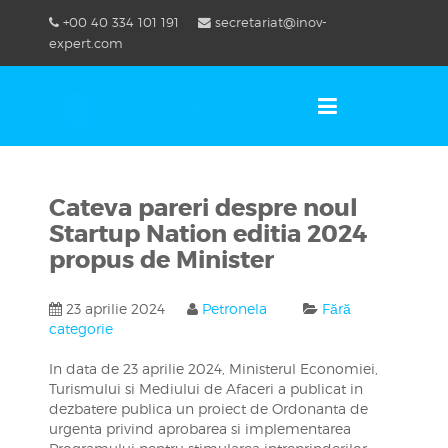
Skip
+00 40 334 101 191
secretariat@inov-
to
OSE
U
expert.com
content
Cateva pareri despre noul
Startup Nation editia 2024
propus de Minister
23 aprilie 2024
Petronela
Fără
categorie
In data de 23 aprilie 2024, Ministerul Economiei,
Turismului si Mediului de Afaceri a publicat in
dezbatere publica un proiect de Ordonanta de
urgenta privind aprobarea si implementarea