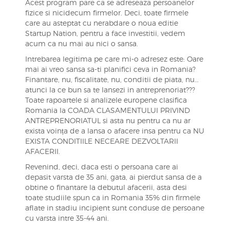
Acest program pare ca se adreseaza persoanelor
fizice si nicidecum firmelor. Deci, toate firmele
care au asteptat cu nerabdare o noua editie
Startup Nation, pentru a face investitii, vedem
acum ca nu mai au nici o sansa.
Intrebarea legitima pe care mi-o adresez este: Oare
mai ai vreo sansa sa-ti planifici ceva in Romania?
Finantare, nu, fiscalitate, nu, conditii de piata, nu…
atunci la ce bun sa te lansezi in antreprenoriat???
Toate rapoartele si analizele europene clasifica
Romania la COADA CLASAMENTULUI PRIVIND
ANTREPRENORIATUL si asta nu pentru ca nu ar
exista voința de a lansa o afacere insa pentru ca NU
EXISTA CONDITIILE NECEARE DEZVOLTARII
AFACERII.
Revenind, deci, daca esti o persoana care ai
depasit varsta de 35 ani, gata, ai pierdut sansa de a
obtine o finantare la debutul afacerii, asta desi
toate studiile spun ca in Romania 35% din firmele
aflate in stadiu incipient sunt conduse de persoane
cu varsta intre 35-44 ani.