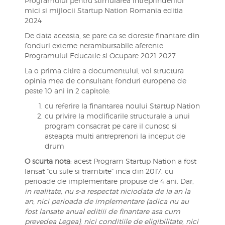
Programului pentru stimularea intreprinderilor
mici si mijlocii Startup Nation Romania editia
2024
De data aceasta, se pare ca se doreste finantare din
fonduri externe nerambursabile aferente
Programului Educatie si Ocupare 2021-2027
La o prima citire a documentului, voi structura
opinia mea de consultant fonduri europene de
peste 10 ani in 2 capitole:
cu referire la finantarea noului Startup Nation
cu privire la modificarile structurale a unui
program consacrat pe care il cunosc si
asteapta multi antreprenori la inceput de
drum
O scurta nota
: acest Program Startup Nation a fost
lansat ”cu sule si trambite” inca din 2017, cu
perioade de implementare propuse de 4 ani. Dar,
in realitate, nu s-a respectat niciodata de la an la
an, nici perioada de implementare (adica nu au
fost lansate anual editiii de finantare asa cum
prevedea Legea), nici conditiile de eligibilitate, nici