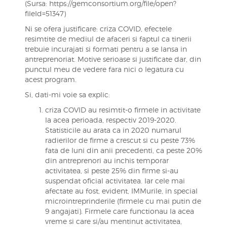
(Sursa: https://gemconsortium.org/file/open?
fileId=51347)
Ni se ofera justificare: criza COVID, efectele
resimtite de mediul de afaceri si faptul ca tinerii
trebuie incurajati si formati pentru a se lansa in
antreprenoriat. Motive serioase si justificate dar, din
punctul meu de vedere fara nici o legatura cu
acest program.
Si, dati-mi voie sa explic:
criza COVID au resimtit-o firmele in activitate
la acea perioada, respectiv 2019-2020.
Statisticile au arata ca in 2020 numarul
radierilor de firme a crescut si cu peste 73%
fata de luni din anii precedenti, ca peste 20%
din antreprenori au inchis temporar
activitatea, si peste 25% din firme si-au
suspendat oficial activitatea. Iar cele mai
afectate au fost, evident, IMMurile, in special
microintreprinderile (firmele cu mai putin de
9 angajati). Firmele care functionau la acea
vreme si care si/au mentinut activitatea,