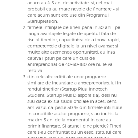
acum au 4-5 ani de activitate, si, cel mai
probabil ca au mare nevoie de finantare – si
care acum sunt excluse din Programul
StartupNation.
firmele inființate de tineri pana in 30 ani , pe
langa avantajele legate de apetitul fata de
risc al tinerilor, capacitatea de a inova rapid,
competentele digitale la un nivel avansat si
multe alte asemenea oportunitati, au insa
cateva lipsuri pe care un curs de
antreprenoriat de 40-60-180 ore nu le va
rezolva.
din celelalte editii ale unor programe
similare de incurajare a antreprenoriatului in
randul tinerilor (Startup Plus, Innotech
Student, Startup Plus Diaspora s.a), desi nu
stiu daca exista studii oficiale in acest sens,
am vazut ca, peste 50 % din firmele infiintate
in conditiile acelor programe, s-au inchis la
maxim 3 ani de la momentul in care au
primit finantare. Si atunci, cine pierde? Tinerii
care s-au confruntat cu un esec, statutul care