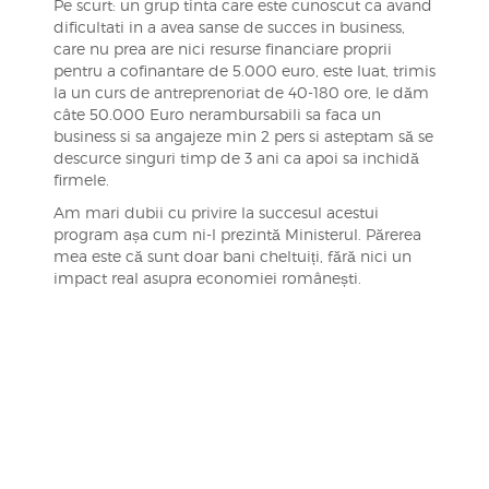
Pe scurt: un grup tinta care este cunoscut ca avand
dificultati in a avea sanse de succes in business,
care nu prea are nici resurse financiare proprii
pentru a cofinantare de 5.000 euro, este luat, trimis
la un curs de antreprenoriat de 40-180 ore, le dăm
câte 50.000 Euro nerambursabili sa faca un
business si sa angajeze min 2 pers si asteptam să se
descurce singuri timp de 3 ani ca apoi sa inchidă
firmele.
Am mari dubii cu privire la succesul acestui
program așa cum ni-l prezintă Ministerul. Părerea
mea este că sunt doar bani cheltuiți, fără nici un
impact real asupra economiei românești.
Navigare
în
articole