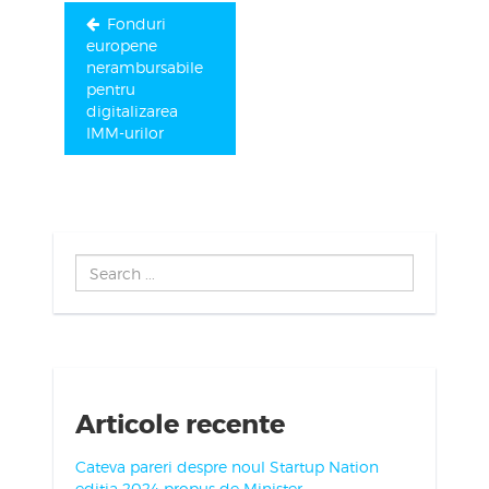
Fonduri
europene
nerambursabile
pentru
digitalizarea
IMM-urilor
Search
...
Articole recente
Cateva pareri despre noul Startup Nation
editia 2024 propus de Minister