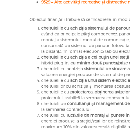
9329 – Alte activități recreative și distractive n
Obiectul finanţării trebuie să se încadreze, în mod
cheltuielile cu achiziţia sistemului de pano
având ca principale părţi componente: panour
montaj a sistemului; modul de comunicaţie; 
consumată de sistemul de panouri fotovoltaic
la distanţă, în format electronic; tablou elect
cheltuielile cu achiziţia a cel puțin unei sta
hibrid plug-in,
cu minim două puncta/prize 
cheltuieli cu achiziția
sistemului de stocare
valoarea energiei produse de sistemul de pan
cheltuielile cu
achiziţia unui sistem electric a
cheltuielilor cu achiziția și montarea acestuia
cheltuielile cu
proiectarea, obținerea avizelor
proiectului, stabilită la semnarea contractului
cheltuieli de
consultanță și management de 
la semnarea contractului;
cheltuieli cu l
ucrările de montaj și punere în
energiei produse, a staţiei/stațiilor de reîncăr
maximum 10% din valoarea totală eligibilă a p