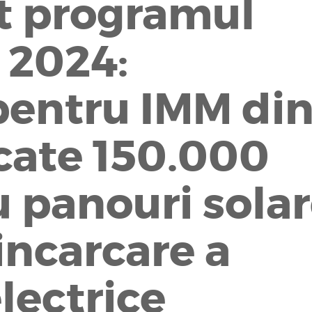
t programul
 2024:
pentru IMM di
cate 150.000
 panouri sola
 incarcare a
lectrice