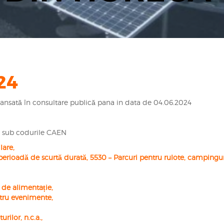
24
lansată în consultare publică pana in data de 04.06.2024
te sub codurile CAEN
lare,
 perioadă de scurtă durată, 5530 – Parcuri pentru rulote, campingur
i de alimentație,
ntru evenimente,
urilor, n.c.a.,