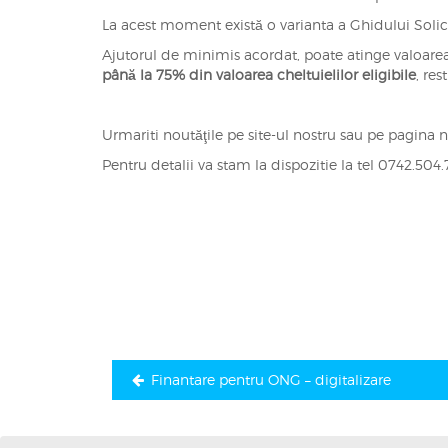
La acest moment există o varianta a Ghidului Solici
Ajutorul de minimis acordat, poate atinge valoa
până la 75% din valoarea cheltuielilor eligibile
, re
Urmariti noutăţile pe site-ul nostru sau pe pagina 
Pentru detalii va stam la dispozitie la tel 0742.504.
Navigare
în
articole
Finantare pentru ONG – digitalizare