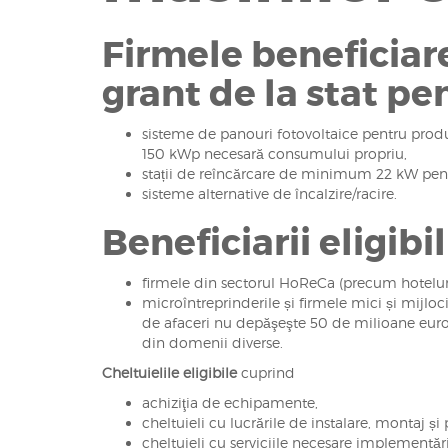
Firmele beneficiare
grant de la stat pe
sisteme de panouri fotovoltaice pentru produ
150 kWp necesară consumului propriu,
stații de reîncărcare de minimum 22 kW pentru
sisteme alternative de încalzire/racire.
Beneficiarii eligibili
firmele din sectorul HoReCa (precum hotelurile
microîntreprinderile și firmele mici și mijloc
de afaceri nu depăşeşte 50 de milioane euro ş
din domenii diverse.
Cheltuielile eligibile
cuprind
achiziţia de echipamente,
cheltuieli cu lucrările de instalare, montaj și
cheltuieli cu serviciile necesare implementări