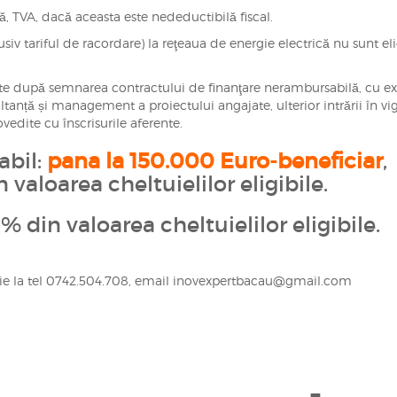
ă, TVA, dacă aceasta este nedeductibilă fiscal.
siv tariful de racordare) la reţeaua de energie electrică nu sunt eli
uate după semnarea contractului de finanţare nerambursabilă, cu ex
ultanță și management a proiectului angajate, ulterior intrării în vi
edite cu înscrisurile aferente.
abil:
pana la 150.000 Euro-beneficiar
,
valoarea cheltuielilor eligibile.
% din valoarea cheltuielilor eligibile.
itie la tel 0742.504.708, email inovexpertbacau@gmail.com