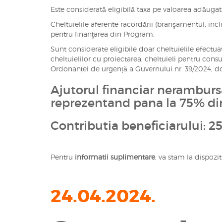
Este considerată eligibilă taxa pe valoarea adăugat
Cheltuielile aferente racordării (branşamentul, inclu
pentru finanţarea din Program.
Sunt considerate eligibile doar cheltuielile efect
cheltuielilor cu proiectarea, cheltuieli pentru cons
Ordonanței de urgență a Guvernului nr. 39/2024, dov
Ajutorul financiar neramburs
reprezentand pana la 75% din 
Contributia beneficiarului: 25
Pentru
informatii suplimentare
, va stam la dispoz
24.04.2024.