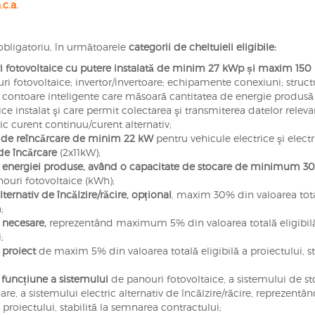
.c.a.
 obligatoriu, în următoarele
categorii de cheltuieli eligibile:
uri fotovoltaice cu putere instalată de minim 27 kWp și maxim 15
i fotovoltaice; invertor/invertoare; echipamente conexiuni; struct
contoare inteligente care măsoară cantitatea de energie produsă 
e instalat şi care permit colectarea şi transmiterea datelor relev
ric curent continuu/curent alternativ;
ţii de reîncărcare de minim 22 kW
pentru vehicule electrice şi electr
de încărcare
(2x11kW);
 a energiei produse, având o capacitate de stocare de minimum 3
ouri fotovoltaice (kWh);
lternativ de încălzire/răcire, opțional
, maxim 30% din valoarea tot
;
 necesare,
reprezentând maximum 5% din valoarea totală eligibil
;
proiect
de maxim 5% din valoarea totală eligibilă a proiectului, st
 funcțiune a sistemului
de panouri fotovoltaice, a sistemului de st
care, a sistemului electric alternativ de încălzire/răcire, reprezentâ
roiectului, stabilită la semnarea contractului;