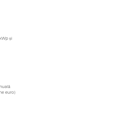
 kWp și
anuală
ne euro)