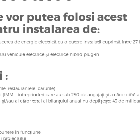
 vor putea folosi acest
ntru instalarea de:
cerea de energie electrică cu o putere instalată cuprinsă între 27
 vehicule electrice şi electrice hibrid plug-in
 :
, restaurantele, barurile),
ii (IMM – întreprinderi care au sub 250 de angajaţi şi a căror cifră 
i/sau al căror total al bilanţului anual nu depăşeşte 43 de milioa
 punere în funcțiune,
i proiectului.