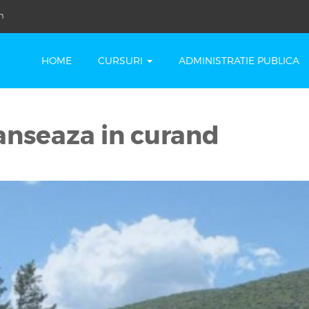
m
HOME
CURSURI
ADMINISTRATIE PUBLICA
anseaza in curand