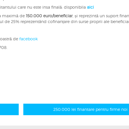
tantului care nu este insa finală: disponibila
aici
rea maximă de
150.000 euro/beneficiar
, și reprezintă un suport fina
stul de 25% reprezentând cofinanțare din surse proprii ale beneficiar
noastră de
facebook
708.
250.000 lei finantare pentru firme noi