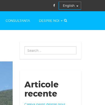
CONSULTANTA
DESPRE NOI
Search
...
Articole
recente
Cateva pareri despre noul