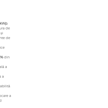
0 kWp
,
ura de
și
ante de
ice
0%
din
ală a
ă a
abilită
ocare a
nd