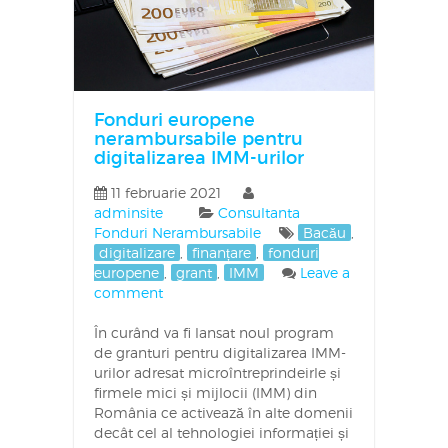
Fonduri europene
nerambursabile pentru
digitalizarea IMM-urilor
11 februarie 2021
adminsite
Consultanta
Fonduri Nerambursabile
Bacău
,
digitalizare
,
finanțare
,
fonduri
europene
,
grant
,
IMM
Leave a
comment
În curând va fi lansat noul program
de granturi pentru digitalizarea IMM-
urilor adresat microîntreprindeirle și
firmele mici și mijlocii (IMM) din
România ce activează în alte domenii
decât cel al tehnologiei informației și