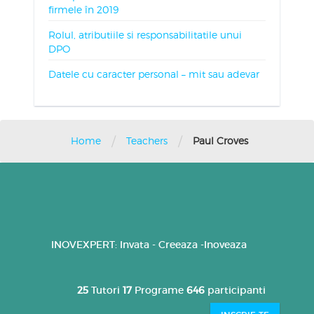
firmele în 2019
Rolul, atributiile si responsabilitatile unui
DPO
Datele cu caracter personal – mit sau adevar
/
/
Home
Teachers
Paul Croves
INOVEXPERT: Invata - Creeaza -Inoveaza
25
Tutori
17
Programe
646
participanti