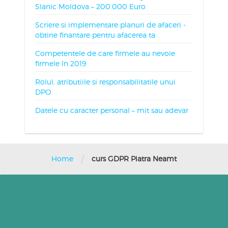
Slanic Moldova – 200.000 Euro
Scriere si implementare planuri de afaceri -
obtine finantare pentru afacerea ta
Competentele de care firmele au nevoie
firmele în 2019
Rolul, atributiile si responsabilitatile unui
DPO
Datele cu caracter personal – mit sau adevar
/
Home
curs GDPR Piatra Neamt