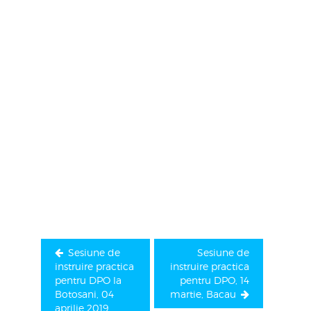
Navigare
în
articole
Sesiune de
Sesiune de
instruire practica
instruire practica
pentru DPO la
pentru DPO, 14
Botosani, 04
martie, Bacau
aprilie 2019