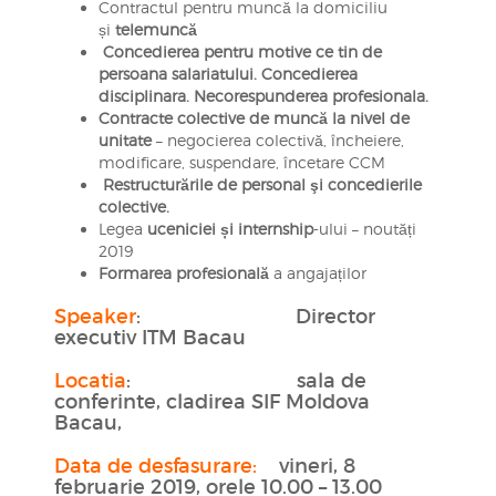
Contractul pentru muncă la domiciliu
și
telemuncă
Concedierea
pentru motive ce tin de
persoana salariatului. Concedierea
disciplinara. Necorespunderea profesionala.
Contracte colective de muncă la nivel de
unitate
– negocierea colectivă, încheiere,
modificare, suspendare, încetare CCM
Restructurările de personal şi concedierile
colective.
Legea
uceniciei și internship
-ului – noutăți
2019
Formarea profesională
a angajaților
Speaker
: Director
executiv ITM Bacau
Locatia
: sala de
conferinte, cladirea SIF Moldova
Bacau,
Data de desfasurare:
vineri, 8
februarie 2019, orele 10.00 – 13.00