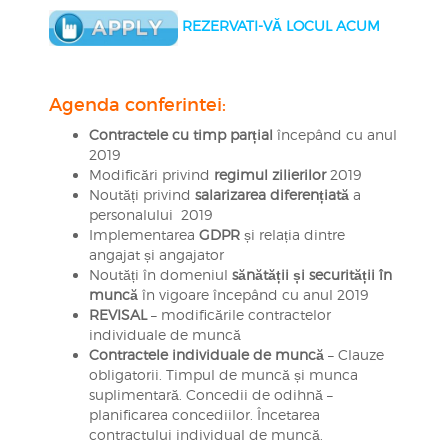
REZERVATI-VĂ LOCUL ACUM
Agenda conferintei:
Contractele cu timp parțial
începând cu anul
2019
Modificări privind
regimul zilierilor
2019
Noutăți privind
salarizarea diferențiată
a
personalului 2019
Implementarea
GDPR
și relația dintre
angajat și angajator
Noutăți în domeniul
sănătății și securității în
muncă
în vigoare începând cu anul 2019
REVISAL
– modificările contractelor
individuale de muncă
Contractele individuale de muncă
– Clauze
obligatorii. Timpul de muncă și munca
suplimentară. Concedii de odihnă –
planificarea concediilor. Încetarea
contractului individual de muncă.