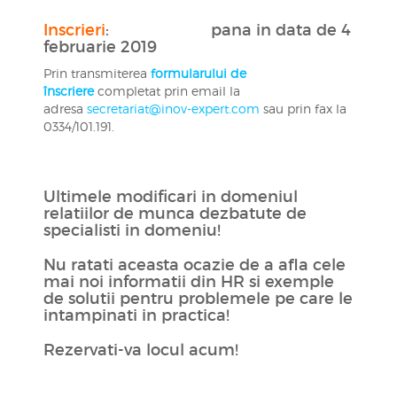
Inscrieri
: pana in data de 4
februarie 2019
Prin transmiterea
formularului de
înscriere
completat prin email la
adresa
secretariat@inov-expert.com
sau prin fax la
0334/101.191.
Ultimele modificari in domeniul
relatiilor de munca dezbatute de
specialisti in domeniu!
Nu ratati aceasta ocazie de a afla cele
mai noi informatii din HR si exemple
de solutii pentru problemele pe care le
intampinati in practica!
Rezervati-va locul acum!