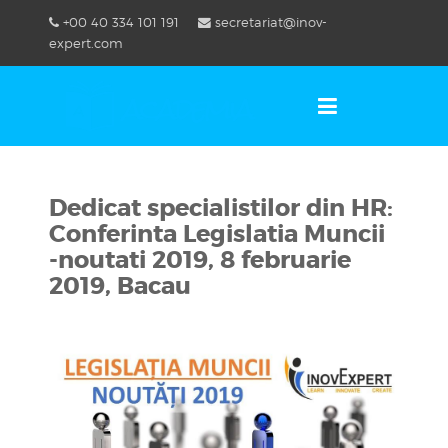
Skip
+00 40 334 101 191
secretariat@inov-
to
OSE
U
expert.com
content
Dedicat specialistilor din HR:
Conferinta Legislatia Muncii
-noutati 2019, 8 februarie
2019, Bacau