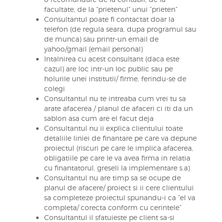
facultate, de la ”prietenul” unui ”prieten”
Consultantul poate fi contactat doar la
telefon (de regula seara, dupa programul sau
de munca) sau printr-un email de
yahoo/gmail (email personal)
Intalnirea cu acest consultant (daca este
cazul) are loc intr-un loc public sau pe
holurile unei institutii/ firme, ferindu-se de
colegi
Consultantul nu te intreaba cum vrei tu sa
arate afacerea / planul de afaceri ci iti da un
sablon asa cum are el facut deja
Consultantul nu ii explica clientului toate
detaliile liniei de finantare pe care va depune
proiectul (riscuri pe care le implica afacerea,
obligatiile pe care le va avea firma in relatia
cu finantatorul, greseli la implementare s.a)
Consultantul nu are timp sa se ocupe de
planul de afacere/ proiect si ii cere clientului
sa completeze proiectul spunandu-i ca ”el va
completa/ corecta conform cu cerintele”
Consultantul il sfatuieste pe client sa-si