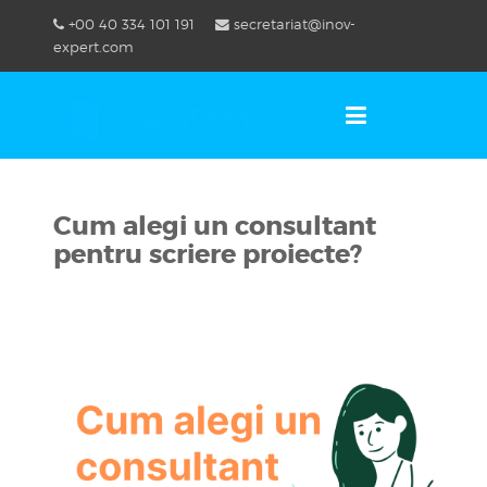
Skip
+00 40 334 101 191
secretariat@inov-
to
OSE
U
expert.com
content
Cum alegi un consultant
pentru scriere proiecte?