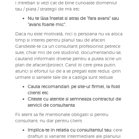
i intrebari si vezi cat de bine cunoaste domeniul
tau / piata / strategii de mk etc
Nu te lăsa înselat si atras de ”fara avans” sau
”avans foarte mic”.
Daca nu este motivată, nici o persoana nu va aloca
timp si interes pentru planul tau de afaceri.
Gandeste-te ca un consultant profesionist petrece
sute, chiar mii de ore studiind, documentandu-se,
cautand informatii diverse pentru a putea scrie un
plan de afaceri/proiect. Cand iti cere prea putin,
atunci si efortul lui de a se pregati este redus -prin
urmare si sansele tale de a castiga sunt reduse
Cauta recomandari: pe site-ul firmei, la fosti
clienti etc
Citeste cu atentie si semneaza contractul de
servicii de consultanta
Fii atent sa fie mentionate obligatii si pentru
consultant, nu dar pentru client.
Implica-te in relatia cu consultantul tau:
cere
drafturi si variante intermediare ale planului