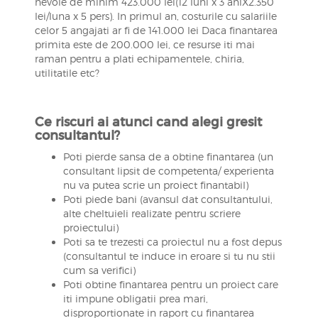
nevoie de minim 423.000 lei(12 luni x 3 aniX2.350
lei/luna x 5 pers). In primul an, costurile cu salariile
celor 5 angajati ar fi de 141.000 lei Daca finantarea
primita este de 200.000 lei, ce resurse iti mai
raman pentru a plati echipamentele, chiria,
utilitatile etc?
Ce riscuri ai atunci cand alegi gresit
consultantul?
Poti pierde sansa de a obtine finantarea (un
consultant lipsit de competenta/ experienta
nu va putea scrie un proiect finantabil)
Poti piede bani (avansul dat consultantului,
alte cheltuieli realizate pentru scriere
proiectului)
Poti sa te trezesti ca proiectul nu a fost depus
(consultantul te induce in eroare si tu nu stii
cum sa verifici)
Poti obtine finantarea pentru un proiect care
iti impune obligatii prea mari,
disproportionate in raport cu finantarea