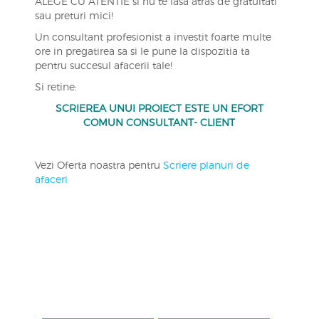
ALEGE CU ATENTIE si nu te lasa atras de gratuitati
sau preturi mici!
Un consultant profesionist a investit foarte multe
ore in pregatirea sa si le pune la dispozitia ta
pentru succesul afacerii tale!
Si retine:
SCRIEREA UNUI PROIECT ESTE UN EFORT
COMUN CONSULTANT- CLIENT
Vezi Oferta noastra pentru
Scriere planuri de
afaceri
Navigare
în
articole