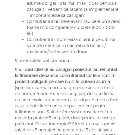
asume obligatii cat mai mari, doar pentru a
castiga si ”vedem ce facem la implementare
– important este sa castigam”
Consultantul nu cere avans sau cere un avans
foarte mic comparativ cu piata (500 -1000
lei)
Consultantul informeaza clientul pe ultima
suta de metri ca ii mai trebuie un act /
declaratie/hartie pentru dosar
Si exemplele pot continua…..
Sau,
desi clienții au castigat proiectul, au renuntat
la finantare deoarece consultantul lor le-a scris in
proiect obligatii pe care nu si le puteau asuma
(spre ex, cea mai comuna gresela este de a trece
un numar foarte mare de angajati, de care firma
nu are nevoie, doar pentru a castiga). Acesta a fost
cazul unui client care a depus proiect pentru
infiintarea unei Sali de fitness si consultantul i-a
trecut in proiect 5 angajati, doar pentru a castiga
proiectul. Ce s-a intamplat? Simplu: ca sa suporti
salariile a 5 angajati pe perioada a 3 ani, ai avea