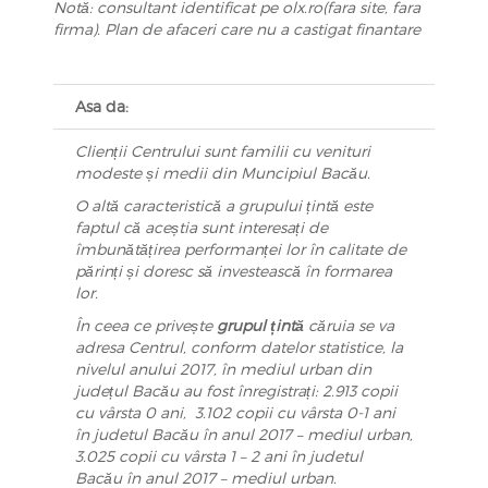
Notă: consultant identificat pe olx.ro(fara site, fara
firma). Plan de afaceri care nu a castigat finantare
Asa da:
Clienții Centrului sunt familii cu venituri
modeste și medii din Muncipiul Bacău.
O altă caracteristică a grupului țintă este
faptul că aceștia sunt interesați de
îmbunătățirea performanței lor în calitate de
părinți și doresc să investească în formarea
lor.
În ceea ce privește
grupul țintă
căruia se va
adresa Centrul, conform datelor statistice, la
nivelul anului 2017, în mediul urban din
județul Bacău au fost înregistrați:
2.913 copii
cu vârsta 0 ani,
3.102 copii cu vârsta 0-1 ani
în judetul Bacău în anul 2017 – mediul urban,
3.025 copii cu vârsta 1 – 2 ani în judetul
Bacău în anul 2017 – mediul urban.