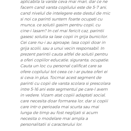
aplicabila la varste ceva mai mari, dar ce ne
facem cand varsta copilului este de 5-7 ani,
cand nivelul de intelegere este destul de mic
si noi ca parinti suntem foarte ocupati cu
munca, ce solutii gasim pentru copii, cu
cine-i lasam? In cel mai fericit caz, parintii
gasesc solutia sa lase copii in grija bunicilor.
Cei care nu-i au aproape, lasa copii doar in
grija scolii, sau a unui vecin responsabil. In
prezent parintii cauta altfel de solutii pentru
a oferi copiilor educatie, siguranta, ocupatie.
Cauta un loc cu personal calificat care sa
ofere copilului tot ceea ce i-ar putea oferi ei
si ceva in plus. Tocmai acest segment de
parinti cu copii de varsta scolara si prescolara
intre 5-16 ani este segmentul pe care-l avem
in vedere. Vizam atat copiii adaptati social,
care necesita doar formarea lor, dar si copiii
care intr-o perioada mai scurta sau mai
lunga de timp au fost neglijati si acum
necesita o modelare mai ampla a
personalitatii si caracterului lor.