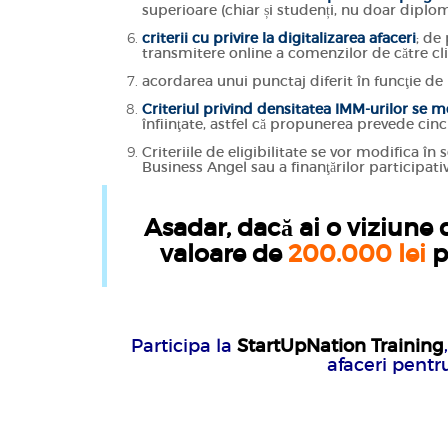
superioare (chiar și studenți, nu doar diplom
criterii cu privire la digitalizarea afaceri
; de
transmitere online a comenzilor de către clinț
acordarea unui punctaj diferit în funcţie de
Criteriul privind densitatea IMM-urilor se m
înfiinţate, astfel că propunerea prevede cinc
Criteriile de eligibilitate se vor modifica în
Business Angel sau a finanţărilor participativ
Asadar, dacă ai o viziune d
valoare de
200.000 lei
p
Participa la
StartUpNation Training
afaceri pentr