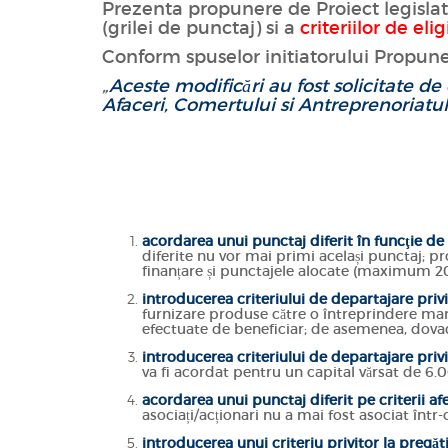
Prezenta propunere de Proiect legislati
(grilei de punctaj) si a
criteriilor de elig
Conform spuselor initiatorului Propuneri
„
Aceste modificări au fost solicitate de
Afaceri, Comertului si Antreprenoriatul
acordarea unui punctaj diferit în funcţie d
diferite nu vor mai primi același punctaj; pr
finanțare și punctajele alocate (maximum 2
introducerea criteriului de departajare priv
furnizare produse către o întreprindere mar
efectuate de beneficiar; de asemenea, dovada
introducerea criteriului de departajare privit
va fi acordat pentru un capital vărsat de 6.0
acordarea unui punctaj diferit pe criterii af
asociați/acționari nu a mai fost asociat într-
introducerea unui criteriu privitor la pregă