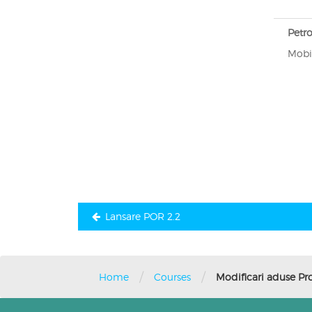
Petro
Mobi
Navigare
în
articole
Lansare POR 2.2
/
/
Home
Courses
Modificari aduse Pr