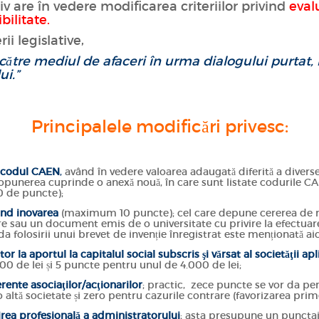
v are în vedere modificarea criteriilor privind
eval
ibilitate.
i legislative,
 către mediul de afaceri în urma dialogului purtat, 
ui.”
Principalele modificări privesc:
e codul CAEN
,
având în vedere valoarea adaugată diferită a diverse
opunerea cuprinde o anexă nouă, în care sunt listate codurile CAEN
0 de puncte);
ind inovarea
(maximum 10 puncte); cel care depune cererea de r
e sau un document emis de o universitate cu privire la efectuar
 folosirii unui brevet de invenție înregistrat este menționată aic
or la aportul la capitalul social subscris şi vărsat al societăţii ap
00 de lei și 5 puncte pentru unul de 4.000 de lei;
erente asociaţilor/acţionarilor
; practic, zece puncte se vor da pe
o altă societate și zero pentru cazurile contrare (favorizarea prime
tirea profesională a administratorului
; asta presupune un punctaj