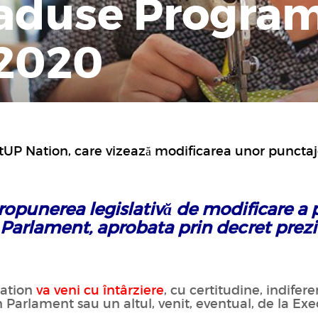
 aduse Program
 2020
UP Nation, care vizează modificarea unor punctaje 
Propunerea legislativă de modificare a
Parlament, aprobata prin decret prezid
Nation
va veni cu întârziere
, cu certitudine, indifere
 Parlament sau un altul, venit, eventual, de la Exe