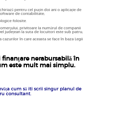
nchiriază pentru cel puțin doi ani o aplicație de
 software de contabilitate;
logice folosite.
l Comerţului, privitoare la numărul de companii
vel județean la suta de locuitori este sub patru;
a cazurilor în care aceasta se face în baza Legii
i finanțare nerabursabilă în
um este mult mai simplu.
văța cum să iti scrii singur planul de
ru consultant.