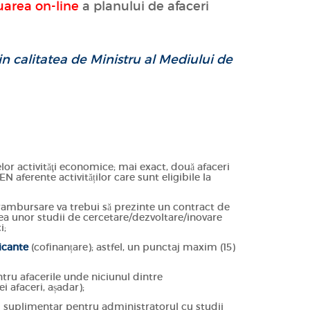
uarea on-line
a planului de afaceri
in calitatea de Ministru al Mediului de
lor activităţi economice; mai exact, două afaceri
 aferente activităților care sunt eligibile la
ambursare va trebui să prezinte un contract de
ea unor studii de cercetare/dezvoltare/inovare
i;
licante
(cofinanțare); astfel, un punctaj maxim (15)
ntru afacerile unde niciunul dintre
i afaceri, așadar);
 suplimentar pentru administratorul cu studii