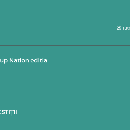
25
Tut
tup Nation editia
STIȚII