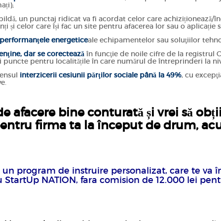
ați);
 pildă, un punctaj ridicat va fi acordat celor care achiziționează/î
i și celor care își fac un site pentru afacerea lor sau o aplicație
performanţele energetice
ale echipamentelor sau soluţiilor tehno
enţine, dar se corectează
în funcţie de noile cifre de la registru
i puncte pentru localitățile în care numărul de întreprinderi la ni
 sensul
interzicerii cesiunii părţilor sociale până la 49%
, cu excepţi
e.
e afacere bine conturată și vrei să obți
entru firma ta la început de drum, ac
, un program de instruire personalizat, care te va în
u StartUp NATION, fara comision de 12.000 lei pent