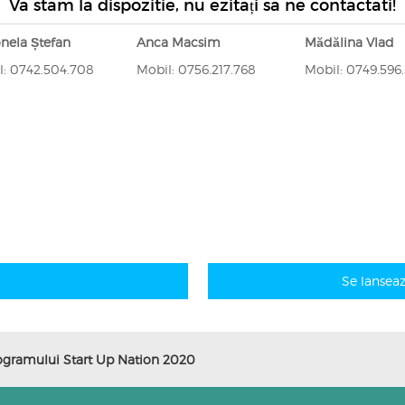
Va stam la dispozitie, nu ezitați sa ne contactati!
nela Ștefan
Anca Macsim
Mădălina Vlad
l: 0742.504.708
Mobil: 0756.217.768
Mobil: 0749.596
Se lansea
ogramului Start Up Nation 2020