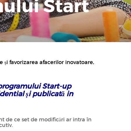
ului Start
și favorizarea afacerilor inovatoare,
 programului Start-up
ential și publicată in
nt de ce set de modificări ar intra în
cutiv.