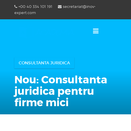
Skip
+00 40 334 101 191
secretariat@inov-
to
OSE
U
expert.com
content
CONSULTANTA JURIDICA
Nou: Consultanta
juridica pentru
firme mici