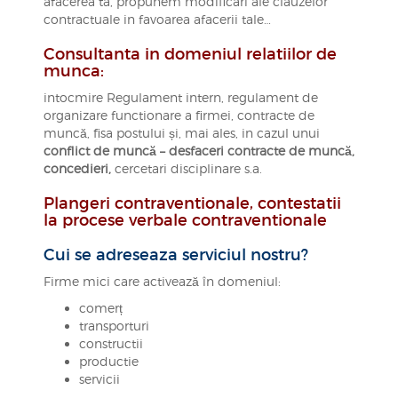
afacerea ta, propunem modificari ale clauzelor
contractuale in favoarea afacerii tale…
Consultanta in domeniul relatiilor de
munca:
intocmire Regulament intern, regulament de
organizare functionare a firmei, contracte de
muncă, fisa postului și, mai ales, in cazul unui
conflict de muncă – desfaceri contracte de muncă,
concedieri,
cercetari disciplinare s.a.
Plangeri contraventionale, contestatii
la procese verbale contraventionale
Cui se adreseaza serviciul nostru?
Firme mici care activează în domeniul:
comerț
transporturi
constructii
productie
servicii