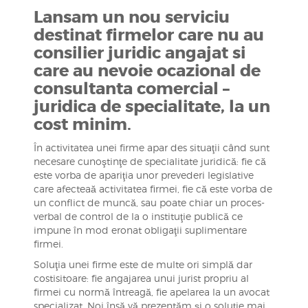
Lansam un nou serviciu
destinat firmelor care nu au
consilier juridic angajat si
care au nevoie ocazional de
consultanta comercial –
juridica de specialitate, la un
cost minim.
În activitatea unei firme apar des situaţii când sunt
necesare cunoştinţe de specialitate juridică: fie că
este vorba de apariţia unor prevederi legislative
care afecteaă activitatea firmei, fie că este vorba de
un conflict de muncă, sau poate chiar un proces-
verbal de control de la o instituţie publică ce
impune în mod eronat obligaţii suplimentare
firmei.
Soluţia unei firme este de multe ori simplă dar
costisitoare: fie angajarea unui jurist propriu al
firmei cu normă întreagă, fie apelarea la un avocat
specializat. Noi însă vă prezentăm şi o soluţie mai