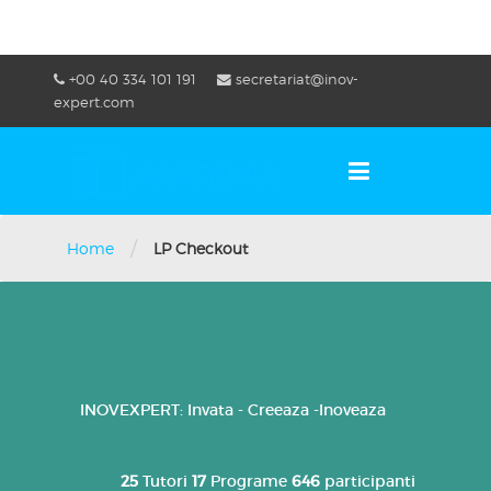
Skip
+00 40 334 101 191
secretariat@inov-
to
OSE
U
expert.com
content
/
Home
LP Checkout
INOVEXPERT: Invata - Creeaza -Inoveaza
25
Tutori
17
Programe
646
participanti